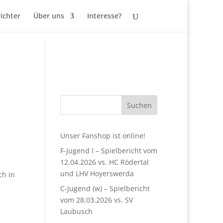
ichter
Über uns
Interesse?
Suchen
Unser Fanshop ist online!
F-Jugend I – Spielbericht vom
12.04.2026 vs. HC Rödertal
und LHV Hoyerswerda
ch in
C-Jugend (w) – Spielbericht
vom 28.03.2026 vs. SV
Laubusch