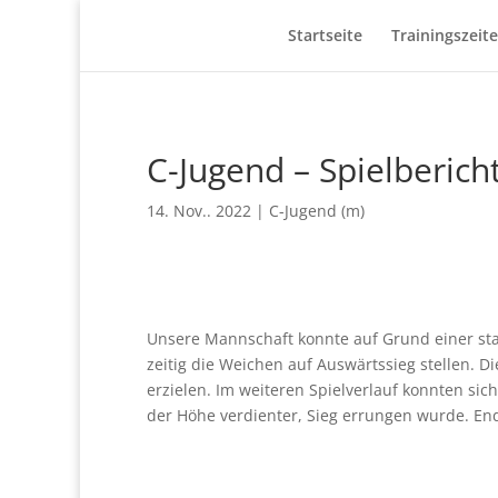
Startseite
Trainingszeit
C-Jugend – Spielberich
14. Nov.. 2022
|
C-Jugend (m)
Unsere Mannschaft konnte auf Grund einer sta
zeitig die Weichen auf Auswärtssieg stellen. 
erzielen. Im weiteren Spielverlauf konnten si
der Höhe verdienter, Sieg errungen wurde. Ends