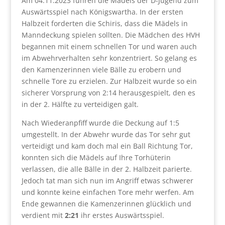
Am 04.11.2023 fuhren die Mädels der D-Jugend zum
Auswärtsspiel nach Königswartha. In der ersten
Halbzeit forderten die Schiris, dass die Mädels in
Manndeckung spielen sollten. Die Mädchen des HVH
begannen mit einem schnellen Tor und waren auch
im Abwehrverhalten sehr konzentriert. So gelang es
den Kamenzerinnen viele Bälle zu erobern und
schnelle Tore zu erzielen. Zur Halbzeit wurde so ein
sicherer Vorsprung von 2:14 herausgespielt, den es
in der 2. Hälfte zu verteidigen galt.
Nach Wiederanpfiff wurde die Deckung auf 1:5
umgestellt. In der Abwehr wurde das Tor sehr gut
verteidigt und kam doch mal ein Ball Richtung Tor,
konnten sich die Mädels auf Ihre Torhüterin
verlassen, die alle Bälle in der 2. Halbzeit parierte.
Jedoch tat man sich nun im Angriff etwas schwerer
und konnte keine einfachen Tore mehr werfen. Am
Ende gewannen die Kamenzerinnen glücklich und
verdient mit
2:21
ihr erstes Auswärtsspiel.