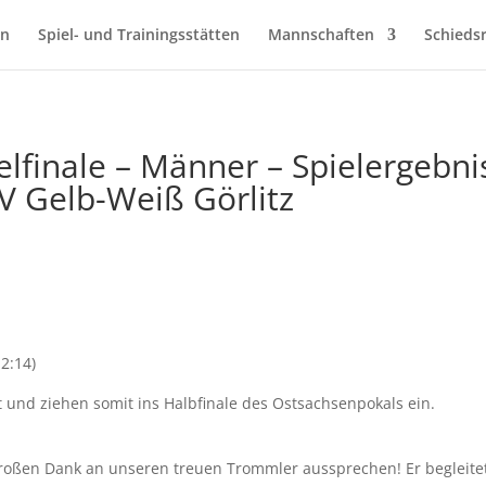
en
Spiel- und Trainingsstätten
Mannschaften
Schiedsr
lfinale – Männer – Spielergebni
V Gelb-Weiß Görlitz
2:14)
 und ziehen somit ins Halbfinale des Ostsachsenpokals ein.
großen Dank an unseren treuen Trommler aussprechen! Er begleitet