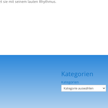
t sie mit seinem lauten Rhythmus.
Kategorien
Kategorien