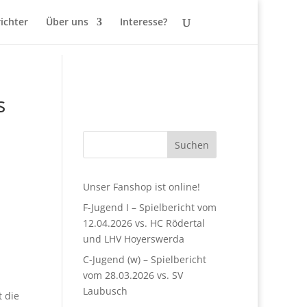
ichter
Über uns
Interesse?
s
Suchen
Unser Fanshop ist online!
F-Jugend I – Spielbericht vom
12.04.2026 vs. HC Rödertal
und LHV Hoyerswerda
C-Jugend (w) – Spielbericht
vom 28.03.2026 vs. SV
Laubusch
 die