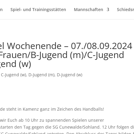
en
Spiel- und Trainingsstätten
Mannschaften
Schiedsr
l Wochenende – 07./08.09.2024
rauen/B-Jugend (m)/C-Jugend
gend (w)
,
C-Jugend (w)
,
D-Jugend (m)
,
D-Jugend (w)
e steht in Kamenz ganz im Zeichen des Handballs!
 wir Euch ab 10 Uhr zu spannenden Spielen unserer
tarten den Tag gegen die SG Cunewalde/Sohland. 12 Uhr folgen d
 SG Cunewalde/Sohland antreten. Den Abschluss des Tages bilden