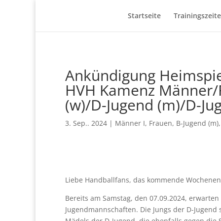
Startseite
Trainingszeit
Ankündigung Heimspie
HVH Kamenz Männer/F
(w)/D-Jugend (m)/D-Ju
3. Sep.. 2024
|
Männer I
,
Frauen
,
B-Jugend (m)
Liebe Handballfans, das kommende Wochenend
Bereits am Samstag, den 07.09.2024, erwarten
Jugendmannschaften. Die Jungs der D-Jugend s
Mädels der D-Jugend, die ebenfalls gegen die