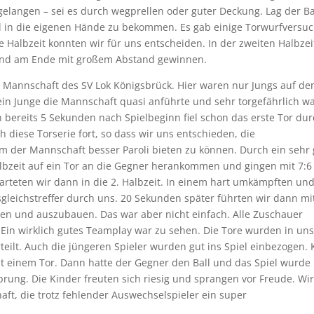
gelangen – sei es durch wegprellen oder guter Deckung. Lag der Ba
l in die eigenen Hände zu bekommen. Es gab einige Torwurfversuc
 Halbzeit konnten wir für uns entscheiden. In der zweiten Halbzei
und am Ende mit großem Abstand gewinnen.
e Mannschaft des SV Lok Königsbrück. Hier waren nur Jungs auf d
ein Junge die Mannschaft quasi anführte und sehr torgefährlich wa
h bereits 5 Sekunden nach Spielbeginn fiel schon das erste Tor du
h diese Torserie fort, so dass wir uns entschieden, die
m der Mannschaft besser Paroli bieten zu können. Durch ein sehr 
albzeit auf ein Tor an die Gegner herankommen und gingen mit 7:6
starteten wir dann in die 2. Halbzeit. In einem hart umkämpften un
gleichstreffer durch uns. 20 Sekunden später führten wir dann mi
ten und auszubauen. Das war aber nicht einfach. Alle Zuschauer
. Ein wirklich gutes Teamplay war zu sehen. Die Tore wurden in un
teilt. Auch die jüngeren Spieler wurden gut ins Spiel einbezogen. 
it einem Tor. Dann hatte der Gegner den Ball und das Spiel wurde
rung. Die Kinder freuten sich riesig und sprangen vor Freude. Wir
ft, die trotz fehlender Auswechselspieler ein super