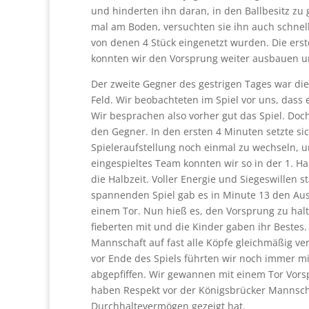
und hinderten ihn daran, in den Ballbesitz zu 
mal am Boden, versuchten sie ihn auch schnel
von denen 4 Stück eingenetzt wurden. Die erste
konnten wir den Vorsprung weiter ausbauen 
Der zweite Gegner des gestrigen Tages war di
Feld. Wir beobachteten im Spiel vor uns, dass 
Wir besprachen also vorher gut das Spiel. Doc
den Gegner. In den ersten 4 Minuten setzte sic
Spieleraufstellung noch einmal zu wechseln, u
eingespieltes Team konnten wir so in der 1. H
die Halbzeit. Voller Energie und Siegeswillen 
spannenden Spiel gab es in Minute 13 den Aus
einem Tor. Nun hieß es, den Vorsprung zu hal
fieberten mit und die Kinder gaben ihr Bestes
Mannschaft auf fast alle Köpfe gleichmäßig ver
vor Ende des Spiels führten wir noch immer m
abgepfiffen. Wir gewannen mit einem Tor Vorsp
haben Respekt vor der Königsbrücker Mannscha
Durchhaltevermögen gezeigt hat.