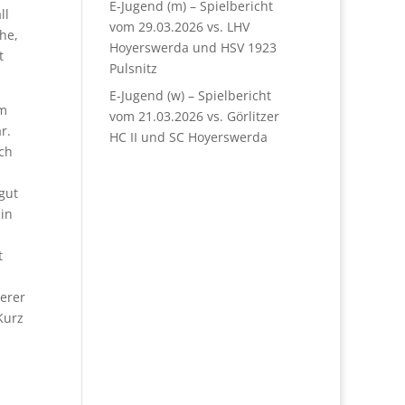
E-Jugend (m) – Spielbericht
ll
vom 29.03.2026 vs. LHV
he,
Hoyerswerda und HSV 1923
t
Pulsnitz
E-Jugend (w) – Spielbericht
em
vom 21.03.2026 vs. Görlitzer
r.
HC II und SC Hoyerswerda
rch
gut
 in
d
t
serer
Kurz