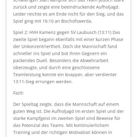
zurück und zeigte eine beeindruckende Aufholjagd.
Leider reichte es am Ende nicht für den Sieg, und das
Spiel ging mit 16:10 an Bischofswerda.
Spiel 2: HVH Kamenz gegen SV Laubusch (13:11) Das
zweite Spiel begann ebenfalls mit einer kurzen Phase
der Unkonzentriertheit. Doch die Mannschaft fand
schneller ins Spiel und bot ihren Gegnern ein
packendes Duell. Besonders die Abwehrarbeit
überzeugte, und durch eine geschlossene
Teamleistung konnte ein knapper, aber verdienter
13:11-Sieg errungen werden.
Fazit:
Der Spieltag zeigte, dass die Mannschaft auf einem
guten Weg ist. Die Aufholjagd im ersten Spiel und der
starke Kampfgeist im zweiten Spiel sind Beweise für
das Potenzial des Teams. Mit kontinuierlichem
Training und der richtigen Motivation können in