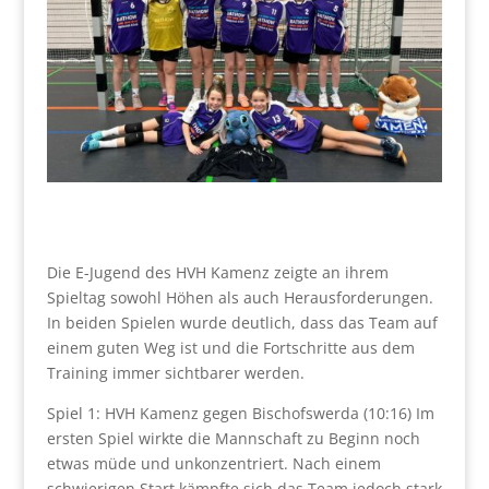
Die E-Jugend des HVH Kamenz zeigte an ihrem
Spieltag sowohl Höhen als auch Herausforderungen.
In beiden Spielen wurde deutlich, dass das Team auf
einem guten Weg ist und die Fortschritte aus dem
Training immer sichtbarer werden.
Spiel 1: HVH Kamenz gegen Bischofswerda (10:16) Im
ersten Spiel wirkte die Mannschaft zu Beginn noch
etwas müde und unkonzentriert. Nach einem
schwierigen Start kämpfte sich das Team jedoch stark