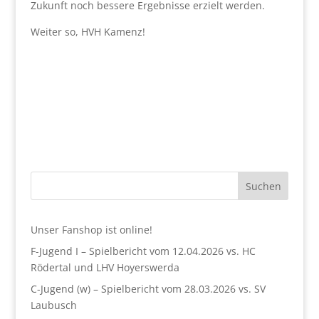
Zukunft noch bessere Ergebnisse erzielt werden.
Weiter so, HVH Kamenz!
Suchen
Unser Fanshop ist online!
F-Jugend I – Spielbericht vom 12.04.2026 vs. HC
Rödertal und LHV Hoyerswerda
C-Jugend (w) – Spielbericht vom 28.03.2026 vs. SV
Laubusch