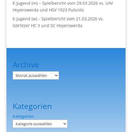
E-Jugend (m) – Spielbericht vom 29.03.2026 vs. LHV
Hoyerswerda und HSV 1923 Pulsnitz
E-Jugend (w) – Spielbericht vom 21.03.2026 vs.
Görlitzer HC II und SC Hoyerswerda
Archive
Archiv
Kategorien
Kategorien