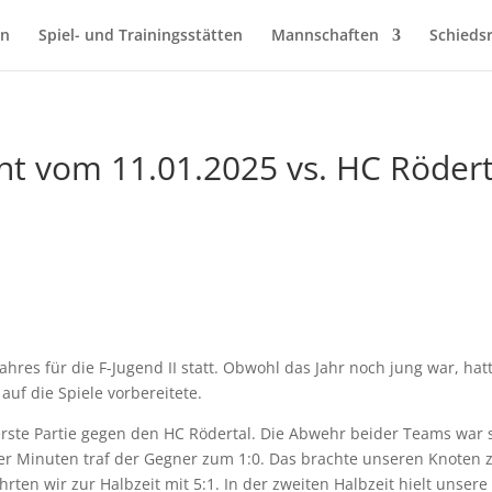
en
Spiel- und Trainingsstätten
Mannschaften
Schiedsr
icht vom 11.01.2025 vs. HC Rödert
ahres für die F-Jugend II statt. Obwohl das Jahr noch jung war, hat
 auf die Spiele vorbereitete.
e erste Partie gegen den HC Rödertal. Die Abwehr beider Teams war 
vier Minuten traf der Gegner zum 1:0. Das brachte unseren Knoten
rten wir zur Halbzeit mit 5:1. In der zweiten Halbzeit hielt unsere