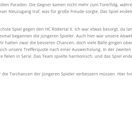
tollen Paraden. Die Gegner kamen nicht mehr zum Torerfolg, währ
nser Neuzugang traf, was für große Freude sorgte. Das Spiel endet
hste Spiel gegen den HC Rödertal II. Ich war etwas besorgt, da la
esmal begannen die jüngeren Spieler. Auch hier war unsere Abwe
ir hatten zwar die besseren Chancen, doch viele Bälle gingen übe
sich unsere Trefferquote nach einer Auswechslung. In der zweiten
e fielen in Serie. Das Team spielte harmonisch, und das Spiel end
ir die Torchancen der jüngeren Spieler verbessern müssen. Hier ho