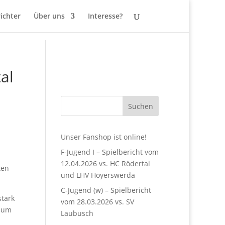
ichter
Über uns
Interesse?
al
Suchen
Unser Fanshop ist online!
F-Jugend I – Spielbericht vom
12.04.2026 vs. HC Rödertal
ten
und LHV Hoyerswerda
C-Jugend (w) – Spielbericht
stark
vom 28.03.2026 vs. SV
 zum
Laubusch