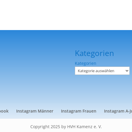
Kategorien
Kategorien
book
Instagram Männer
Instagram Frauen
Instagram A-J
Copyright 2025 by HVH Kamenz e. V.