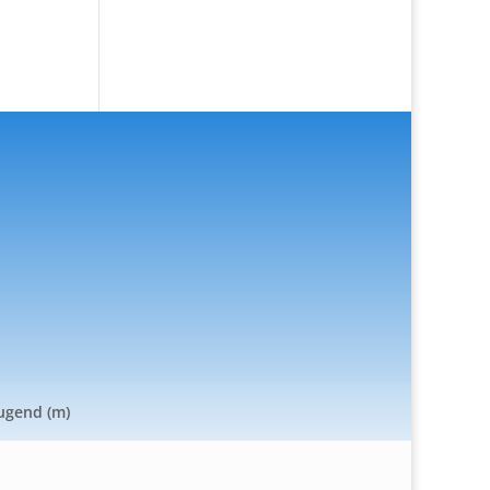
ugend (m)