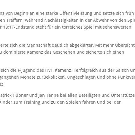
nz von Beginn an eine starke Offensivleistung und setzte sich früh
hen Treffern, während Nachlässigkeiten in der Abwehr von den Spi
 18:11-Endstand steht für ein torreiches Spiel mit sehenswerten
erte sich die Mannschaft deutlich abgeklärter. Mit mehr Übersicht
u dominierte Kamenz das Geschehen und sicherte sich einen
sich die F-Jugend des HVH Kamenz II erfolgreich aus der Saison u
vergangenen Monate zurückblicken. Ungeschlagen und ohne Punktver
tz.
trick Hübner und Jan Tenne bei allen Beteiligten und Unterstütze
 Kinder zum Training und zu den Spielen fahren und bei der