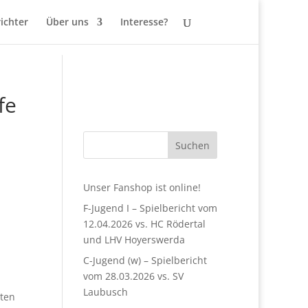
ichter
Über uns
Interesse?
fe
Suchen
Unser Fanshop ist online!
F-Jugend I – Spielbericht vom
12.04.2026 vs. HC Rödertal
und LHV Hoyerswerda
C-Jugend (w) – Spielbericht
vom 28.03.2026 vs. SV
n
Laubusch
gten