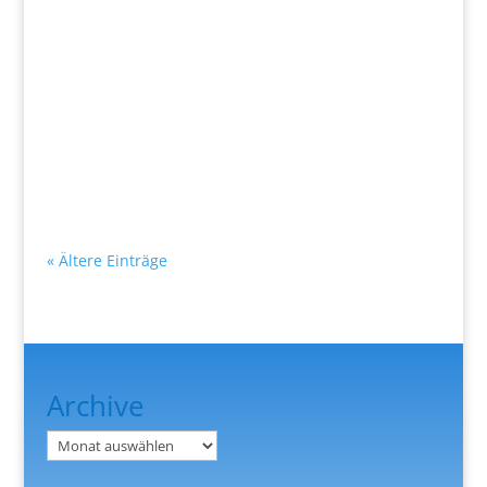
HVH Kamenz - LHV Hoyerswerda 21:17 (12:10) Der HVH Kame
« Ältere Einträge
Archive
Archiv